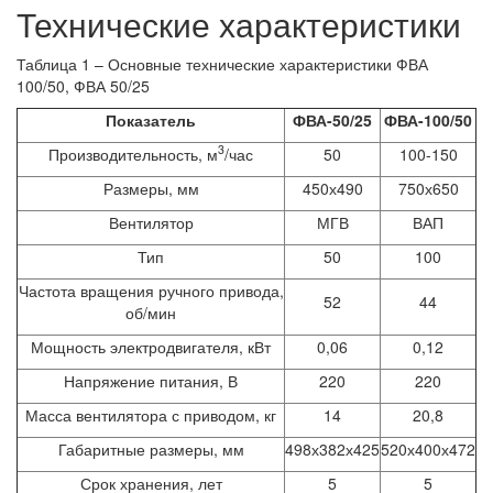
Технические характеристики
Таблица 1 – Основные технические характеристики ФВА
100/50, ФВА 50/25
Показатель
ФВА-50/25
ФВА-100/50
3
Производительность, м
/час
50
100-150
Размеры, мм
450х490
750х650
Вентилятор
МГВ
ВАП
Тип
50
100
Частота вращения ручного привода,
52
44
об/мин
Мощность электродвигателя, кВт
0,06
0,12
Напряжение питания, В
220
220
Масса вентилятора с приво­дом, кг
14
20,8
Габаритные размеры, мм
498х382х425
520х400х472
Срок хранения, лет
5
5