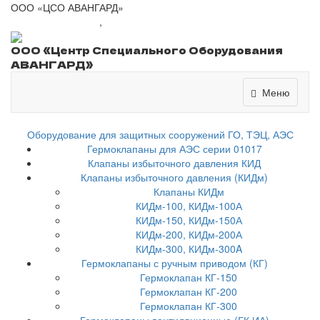
ООО «ЦСО АВАНГАРД»
+7 (8443) 41-01-77
,
csoavangard@yandex.ru
ООО «Центр Специального Оборудования
АВАНГАРД»
Меню
Меню
Оборудование для защитных сооружений ГО, ТЭЦ, АЭС
Гермоклапаны для АЭС серии 01017
Клапаны избыточного давления КИД
Клапаны избыточного давления (КИДм)
Клапаны КИДм
КИДм-100, КИДм-100А
КИДм-150, КИДм-150А
КИДм-200, КИДм-200А
КИДм-300, КИДм-300A
Гермоклапаны с ручным приводом (КГ)
Гермоклапан КГ-150
Гермоклапан КГ-200
Гермоклапан КГ-300