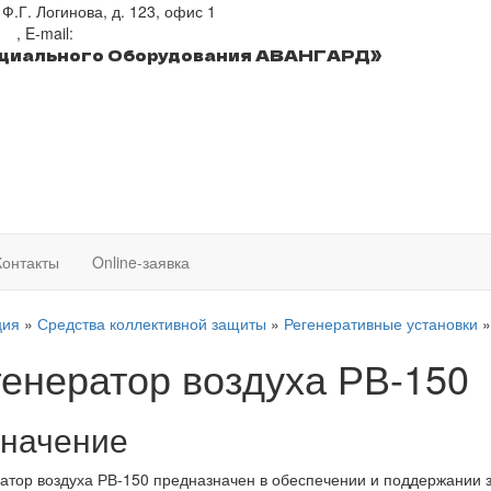
 Ф.Г. Логинова, д. 123, офис 1
-88
, E-mail:
csoavangard@yandex.ru
ециального Оборудования АВАНГАРД»
Контакты
Online-заявка
ция
»
Средства коллективной защиты
»
Регенеративные установки
генератор воздуха РВ-150
начение
атор воздуха РВ-150 предназначен в обеспечении и поддержании 