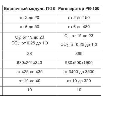
Единичный модуль П-28
Регенератор РВ-150
от 2 до 20
от 2 до 150
от 6 до 50
от 6 до 480
О
: от 19 до 23
О
: от 19 до 23
2
2
CO
: от 0,25 до 1,0
CO
: от 0,25 до 1,0
2
2
28
365
630x201x340
980x500x1900
от 425 до 435
от 3400 до 3500
от 10 до 40
от 10 до 320
10
10