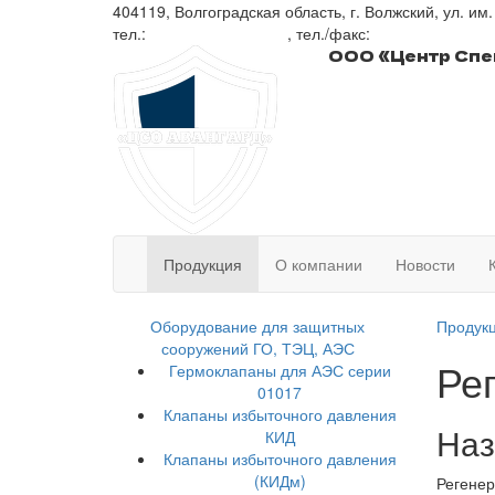
404119, Волгоградская область, г. Волжский, ул. им.
тел.:
+7 (8443) 41-01-77
, тел./факс:
+7 (8443) 41-01
ООО «Центр Сп
Продукция
О компании
Новости
Оборудование для защитных
Продук
сооружений ГО, ТЭЦ, АЭС
Ре
Гермоклапаны для АЭС серии
01017
Клапаны избыточного давления
Наз
КИД
Клапаны избыточного давления
(КИДм)
Регенер