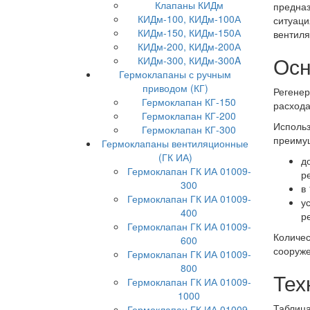
Клапаны КИДм
предназ
КИДм-100, КИДм-100А
ситуаци
КИДм-150, КИДм-150А
вентиля
КИДм-200, КИДм-200А
Осн
КИДм-300, КИДм-300A
Гермоклапаны с ручным
приводом (КГ)
Регенер
Гермоклапан КГ-150
расхода
Гермоклапан КГ-200
Использ
Гермоклапан КГ-300
преиму
Гермоклапаны вентиляционные
(ГК ИА)
д
Гермоклапан ГК ИА 01009-
р
300
в
Гермоклапан ГК ИА 01009-
у
400
р
Гермоклапан ГК ИА 01009-
Количес
600
сооруже
Гермоклапан ГК ИА 01009-
800
Тех
Гермоклапан ГК ИА 01009-
1000
Таблица
Гермоклапан ГК ИА 01009-