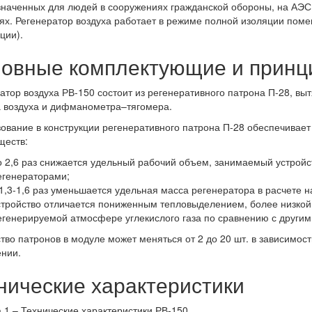
наченных для людей в сооружениях гражданской обороны, на АЭС
ях. Регенератор воздуха работает в режиме полной изоляции поме
ции).
овные комплектующие и принц
атор воздуха РВ-150 состоит из регенеративного патрона П-28, вы
 воздуха и дифманометра–тягомера.
ование в конструкции регенеративного патрона П-28 обеспечивае
ществ:
о 2,6 раз снижается удельный рабочий объем, занимаемый устрой
егенераторами;
 1,3-1,6 раз уменьшается удельная масса регенератора в расчете н
стройство отличается пониженным тепловыделением, более низкой
егенерируемой атмосфере углекислого газа по сравнению с другим
тво патронов в модуле может меняться от 2 до 20 шт. в зависимос
нии.
нические характеристики
 1 – Технические характеристики РВ-150