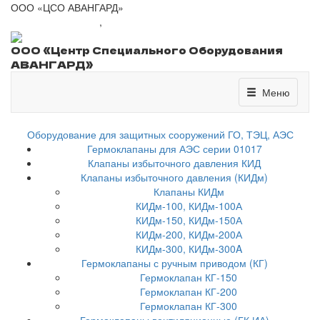
ООО «ЦСО АВАНГАРД»
+7 (8443) 41-01-77
,
csoavangard@yandex.ru
ООО «Центр Специального Оборудования
АВАНГАРД»
Меню
Меню
Оборудование для защитных сооружений ГО, ТЭЦ, АЭС
Гермоклапаны для АЭС серии 01017
Клапаны избыточного давления КИД
Клапаны избыточного давления (КИДм)
Клапаны КИДм
КИДм-100, КИДм-100А
КИДм-150, КИДм-150А
КИДм-200, КИДм-200А
КИДм-300, КИДм-300A
Гермоклапаны с ручным приводом (КГ)
Гермоклапан КГ-150
Гермоклапан КГ-200
Гермоклапан КГ-300