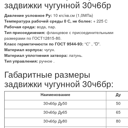
задвижки чугунной 30ч6бр
Давление условное Ру:
10 кгс/кв.см (1,0МПа)
Температура рабочей среды 0 С, не более:
+ 225 С
Рабочая среда:
вода, пар.
Тип присоединения:
фланцевое с присоединительными
размерами по ГОСТ12815-80.
Класс герметичности по ГОСТ 9544-93:
“С” , "D".
Материал корпуса:
чугун.
Материал уплотнения затвора:
латунь.
Тип управления:
ручное .
Габаритные размеры
задвижки чугунной 30ч6бр:
Наименование
Ду
30ч6бр Ду50
50
30ч6бр Ду65
65
30ч6бр Ду80
80