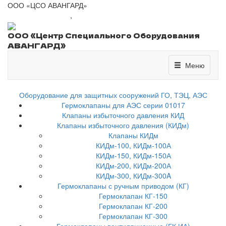
ООО «ЦСО АВАНГАРД»
+7 (8443) 41-01-77
,
csoavangard@yandex.ru
ООО «Центр Специального Оборудования
АВАНГАРД»
Меню
Меню
Оборудование для защитных сооружений ГО, ТЭЦ, АЭС
Гермоклапаны для АЭС серии 01017
Клапаны избыточного давления КИД
Клапаны избыточного давления (КИДм)
Клапаны КИДм
КИДм-100, КИДм-100А
КИДм-150, КИДм-150А
КИДм-200, КИДм-200А
КИДм-300, КИДм-300A
Гермоклапаны с ручным приводом (КГ)
Гермоклапан КГ-150
Гермоклапан КГ-200
Гермоклапан КГ-300