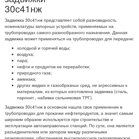
30с41нж
Задвижка 30с41нж представляет собой разновидность
номенклатуры запорных устройств, применяемых на
трубопроводах самого разнообразного назначения. Данная
задвижка может применяться на трубопроводах для передачи:
холодной и горячей воды;
воздуха;
пара;
нефти и продуктов ее переработки;
природного газа;
аммиака;
других жидких и газообразных сред, не агрессивных к
материалам, из которых изготовлена задвижка (сталь,
паронит , набивка сальниковая ТРГ).
Задвижка 30с41нж в основном нашла свое применение в
трубопроводах для прокачки нефтепродуктов, а значит самым
широким образом используется при строительстве и
эксплуатации автозаправочных станций. По сути, она является
разъединителем или запором между различными
резервуарами, обеспечивая высококлассное гидравлическое