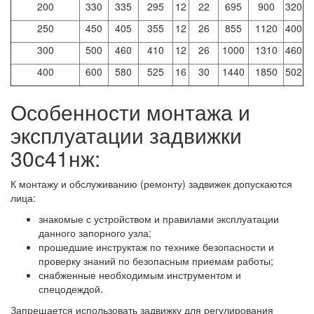
200
330
335
295
12
22
695
900
320
250
450
405
355
12
26
855
1120
400
300
500
460
410
12
26
1000
1310
460
400
600
580
525
16
30
1440
1850
502
Особенности монтажа и
эксплуатации задвижки
30с41нж:
К монтажу и обслуживанию (ремонту) задвижек допускаются
лица:
знакомые с устройством и правилами эксплуатации
данного запорного узла;
прошедшие инструктаж по технике безопасности и
проверку знаний по безопасным приемам работы;
снабженные необходимым инструментом и
спецодеждой.
Запрещается использовать задвижку для регулирования