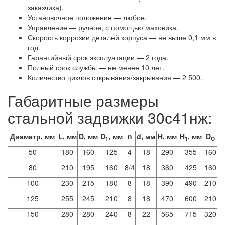
заказчика).
Установочное положение — любое.
Управление — ручное, с помощью маховика.
Скорость коррозии деталей корпуса — не выше 0,1 мм в
год.
Гарантийный срок эксплуатации — 2 года.
Полный срок службы — не менее 10 лет.
Количество циклов открывания/закрывания — 2 500.
Габаритные размеры
стальной задвижки 30с41нж:
Диаметр, мм
L, мм
D, мм
D
, мм
n
d, мм
H, мм
H
, мм
D
1
1
O
50
180
160
125
4
18
290
355
160
80
210
195
160
8/4
18
360
425
160
100
230
215
180
8
18
390
490
210
125
255
245
210
8
18
470
600
210
150
280
280
240
8
22
565
715
320