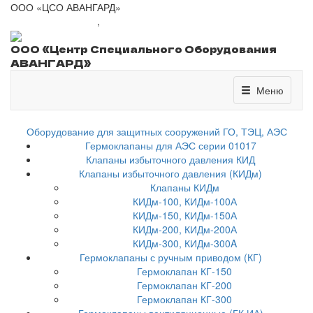
ООО «ЦСО АВАНГАРД»
+7 (8443) 41-01-77
,
csoavangard@yandex.ru
ООО «Центр Специального Оборудования
АВАНГАРД»
Меню
Меню
Оборудование для защитных сооружений ГО, ТЭЦ, АЭС
Гермоклапаны для АЭС серии 01017
Клапаны избыточного давления КИД
Клапаны избыточного давления (КИДм)
Клапаны КИДм
КИДм-100, КИДм-100А
КИДм-150, КИДм-150А
КИДм-200, КИДм-200А
КИДм-300, КИДм-300A
Гермоклапаны с ручным приводом (КГ)
Гермоклапан КГ-150
Гермоклапан КГ-200
Гермоклапан КГ-300