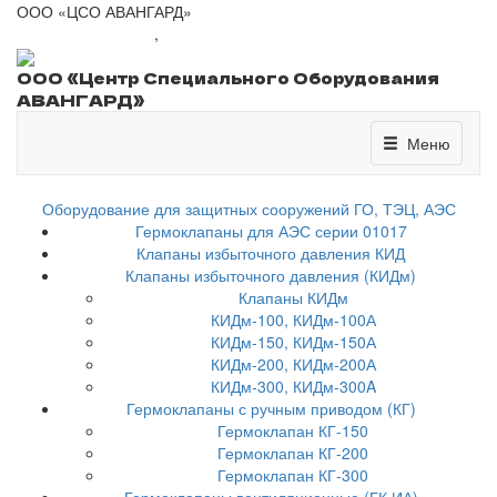
ООО «ЦСО АВАНГАРД»
+7 (8443) 41-01-77
,
csoavangard@yandex.ru
ООО «Центр Специального Оборудования
АВАНГАРД»
Меню
Меню
Оборудование для защитных сооружений ГО, ТЭЦ, АЭС
Гермоклапаны для АЭС серии 01017
Клапаны избыточного давления КИД
Клапаны избыточного давления (КИДм)
Клапаны КИДм
КИДм-100, КИДм-100А
КИДм-150, КИДм-150А
КИДм-200, КИДм-200А
КИДм-300, КИДм-300A
Гермоклапаны с ручным приводом (КГ)
Гермоклапан КГ-150
Гермоклапан КГ-200
Гермоклапан КГ-300